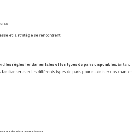
ourse
tesse et la stratégie se rencontrent.
ord
les règles fondamentales et les types de paris disponibles
. En tant
miliariser avec les différents types de paris pour maximiser nos chance
 ces paris plus complexes.