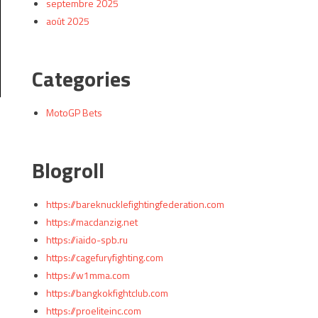
septembre 2025
août 2025
Categories
MotoGP Bets
Blogroll
https://bareknucklefightingfederation.com
https://macdanzig.net
https://iaido-spb.ru
https://cagefuryfighting.com
https://w1mma.com
https://bangkokfightclub.com
https://proeliteinc.com