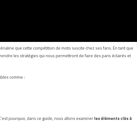
:
Feuille
de
Route
pour
Bien
Débuter
énaline que cette compétition de moto suscite chez ses fans. En tant que
endre les stratégies qui nous permettront de faire des paris éclairés et
iables comme :
C’est pourquoi, dans ce guide, nous allons examiner
les éléments clés à