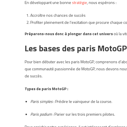
En développant une bonne
stratégie
, nous espérons :
Accroître nos chances de succès
Profiter pleinement de l’excitation que procure chaque c
Préparons-nous donc à plonger dans cet univers
où la vi
Les bases des paris MotoGP
Pour bien débuter avec les paris MotoGP, comprenons d’ab
que communauté passionnée de MotoGP, nous devons nous fa
de succès.
Types de paris MotoGP :
Paris simples
: Prédire le vainqueur de la course.
Paris podium
: Parier sur les trois premiers pilotes.
Pour enrichir notre expérience, il est intéressant d’explorer