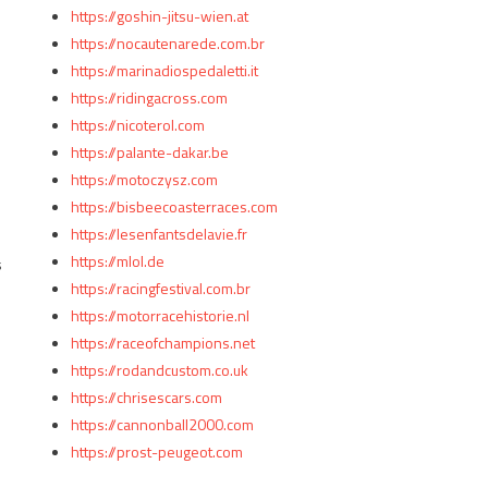
https://goshin-jitsu-wien.at
https://nocautenarede.com.br
https://marinadiospedaletti.it
https://ridingacross.com
https://nicoterol.com
https://palante-dakar.be
https://motoczysz.com
https://bisbeecoasterraces.com
https://lesenfantsdelavie.fr
https://mlol.de
s
https://racingfestival.com.br
https://motorracehistorie.nl
https://raceofchampions.net
https://rodandcustom.co.uk
https://chrisescars.com
https://cannonball2000.com
https://prost-peugeot.com