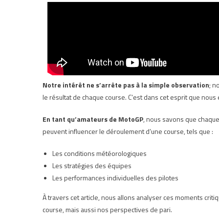
Notre intérêt ne s’arrête pas à la simple observation
; n
le résultat de chaque course. C’est dans cet esprit que nous 
En tant qu’amateurs de MotoGP
, nous savons que chaque
peuvent influencer le déroulement d’une course, tels que :
Les conditions météorologiques
Les stratégies des équipes
Les performances individuelles des pilotes
À travers cet article, nous allons analyser ces moments cri
course, mais aussi nos perspectives de pari.