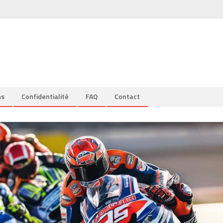
ns
Confidentialité
FAQ
Contact