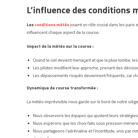
L’influence des conditions 
Les
conditions météo
jouent un rôle crucial dans les paris
influencent chaque aspect de la course.
Impact de la météo sur la course :
Quand le ciel devient menaçant et que la pluie tombe, le
Les pilotes modifient leur approche, prenant des décisio
Les dépassements risqués deviennent fréquents, car chaq
Dynamique de course transformée :
La météo imprévisible nous garde sur le bord de notre siège
Nous observons les équipes qui ajustent leurs stratégies
Nous espérons que les choix faits sous pression mèneront
Nous partageons l’adrénaline et l’incertitude, unis par n