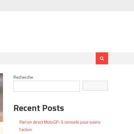
Recherche
Recherche
Recent Posts
Pari en direct MotoGP : 6 conseils pour suivre
l’action