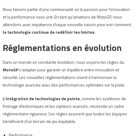
Nous faisons partie d’une communauté où la passion pour l’innovation
et la performance nous unit. En tant qu’amateurs de MotoGP, nous
attendons avec impatience chaque nouvelle saison pour voir comment
la technologie continue de redéfinir les limites
.
Réglementations en évolution
Dans un monde en constante évolution, nous voyons les règles du
MotoGP
s’adapter pour garantir un équilibre entre innovation et
sécurité. Les nouvelles réglementations visent à harmoniser la
technologie avancée avec des performances optimales sur la piste.
L’intégration de technologies de pointe
, comme les systèmes de
freinage électroniques et les capteurs avancés, nécessite un cadre
réglementaire rigoureux. Ces règles assurent que toutes les équipes
bénéficient d’un terrain de jeu équitable.
Performance