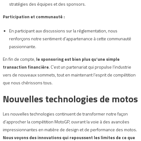
stratégies des équipes et des sponsors.
Participation et communauté :
En participant aux discussions sur la réglementation, nous
renforçons notre sentiment d’appartenance à cette communauté
passionnante.
En fin de compte,
le sponsoring est bien plus qu’une simple
transaction financière
. C’est un partenariat qui propulse l’industrie
vers de nouveaux sommets, tout en maintenant l’esprit de compétition
que nous chérissons tous.
Nouvelles technologies de motos
Les nouvelles technologies continuent de transformer notre façon
d’approcher la compétition MotoGP, ouvrant la voie à des avancées
impressionnantes en matière de design et de performance des motos.
Nous voyons des innovations qui repoussent les limites de ce que