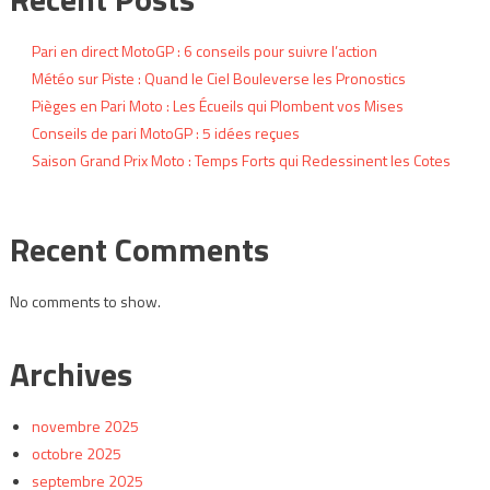
Pari en direct MotoGP : 6 conseils pour suivre l’action
Météo sur Piste : Quand le Ciel Bouleverse les Pronostics
Pièges en Pari Moto : Les Écueils qui Plombent vos Mises
Conseils de pari MotoGP : 5 idées reçues
Saison Grand Prix Moto : Temps Forts qui Redessinent les Cotes
Recent Comments
No comments to show.
Archives
novembre 2025
octobre 2025
septembre 2025