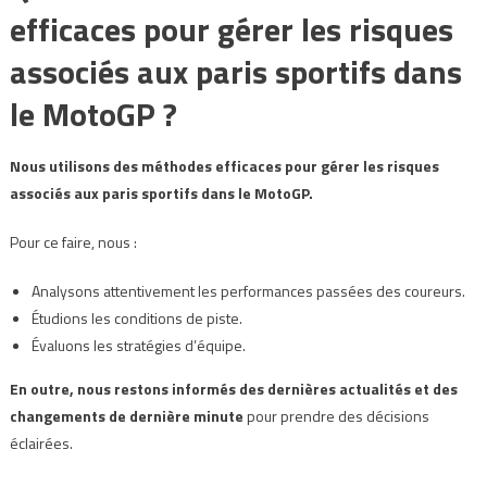
efficaces pour gérer les risques
associés aux paris sportifs dans
le MotoGP ?
Nous utilisons des méthodes efficaces pour gérer les risques
associés aux paris sportifs dans le MotoGP.
Pour ce faire, nous :
Analysons attentivement les performances passées des coureurs.
Étudions les conditions de piste.
Évaluons les stratégies d’équipe.
En outre, nous restons informés des dernières actualités et des
changements de dernière minute
pour prendre des décisions
éclairées.