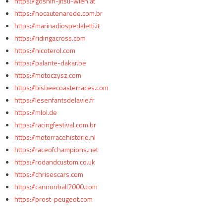
https://goshin-jitsu-wien.at
https://nocautenarede.com.br
https://marinadiospedaletti.it
https://ridingacross.com
https://nicoterol.com
https://palante-dakar.be
https://motoczysz.com
https://bisbeecoasterraces.com
https://lesenfantsdelavie.fr
https://mlol.de
https://racingfestival.com.br
https://motorracehistorie.nl
https://raceofchampions.net
https://rodandcustom.co.uk
https://chrisescars.com
https://cannonball2000.com
https://prost-peugeot.com