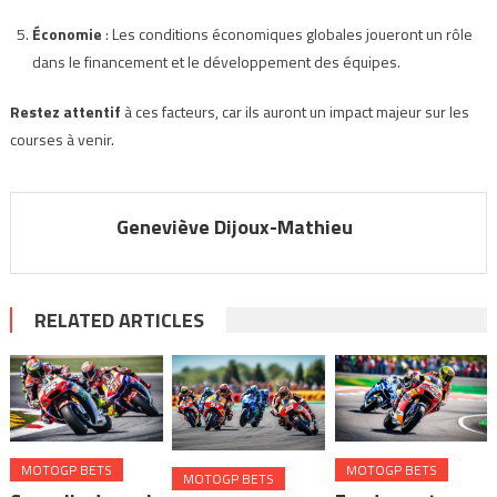
Économie
: Les conditions économiques globales joueront un rôle
dans le financement et le développement des équipes.
Restez attentif
à ces facteurs, car ils auront un impact majeur sur les
courses à venir.
Geneviève Dijoux-Mathieu
RELATED ARTICLES
MOTOGP BETS
MOTOGP BETS
MOTOGP BETS