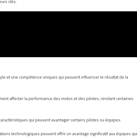
Les
urs clés.
Éléments
Cachés
qui
Pèsent
sur
l’Issue
yle et une compétence uniques qui peuvent influencer le résultat de la
ent affecter la performance des motos et des pilotes, rendant certaines
caractéristiques qui peuvent avantager certains pilotes ou équipes.
tions technologiques peuvent offrir un avantage significatif aux équipes qu