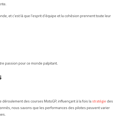
ante.
nde, et c’est là que l’esprit d’équipe et la cohésion prennent toute leur
tre passion pour ce monde palpitant.
s
le déroulement des courses MotoGP, influençant à la fois la
stratégie
des
sionnés, nous savons que les performances des pilotes peuvent varier
ues.