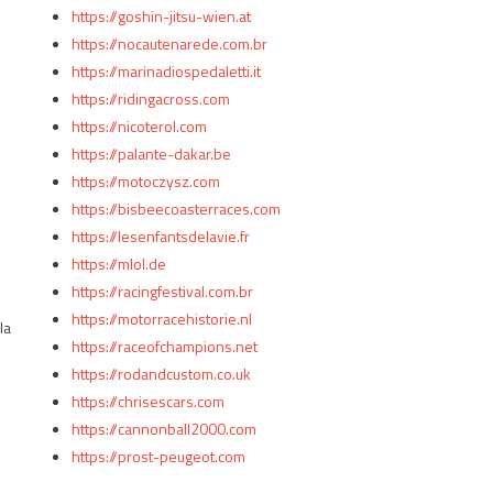
https://goshin-jitsu-wien.at
https://nocautenarede.com.br
https://marinadiospedaletti.it
https://ridingacross.com
https://nicoterol.com
https://palante-dakar.be
https://motoczysz.com
https://bisbeecoasterraces.com
https://lesenfantsdelavie.fr
https://mlol.de
https://racingfestival.com.br
https://motorracehistorie.nl
la
https://raceofchampions.net
https://rodandcustom.co.uk
https://chrisescars.com
https://cannonball2000.com
https://prost-peugeot.com