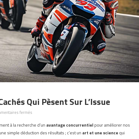
Cachés Qui Pèsent Sur L’Issue
sur
mentaires fermés
Courses
ent à la recherche d’un
avantage concurrentiel
pour améliorer nos
Moto
’une simple déduction des résultats ; c’est un
art et une science
qui
: