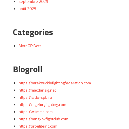
septembre 2025
août 2025
Categories
MotoGP Bets
Blogroll
https://bareknucklefightingfederation.com
https://macdanzig.net
https://iaido-spb.ru
https://cagefuryfighting.com
https://w1mma.com
https://bangkokfightclub.com
i
https://proeliteinc.com