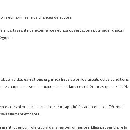
sions et maximiser nos chances de succès.
ntiels, partageant nos expériences et nos observations pour aider chacun
tégique.
n observe des
variations significatives
selon les circuits et les conditions
ue chaque course est unique, et c’est dans ces différences que se révèle 
 des pilotes, mais aussi de leur capacité à s’adapter aux différentes
avitaillement efficaces.
llement
jouent un rôle crucial dans les performances. Elles peuvent faire la