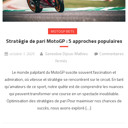
MOTOGP BETS
Stratégie de pari MotoGP : 5 approches populaires
octobre 1, 2025
Geneviève Dijoux-Mathieu
Commentaires
sur
fermés
Stratégie
Le monde palpitant du MotoGP suscite souvent fascination et
de
admiration, où vitesse et stratégie se rencontrent sur le circuit. En tant
pari
qu’amateurs de ce sport, notre quête est de comprendre les nuances
MotoGP
:
qui peuvent transformer une course en un spectacle inoubliable.
5
Optimisation des stratégies de pari Pour maximiser nos chances de
approches
succès, nous avons exploré […]
populaires