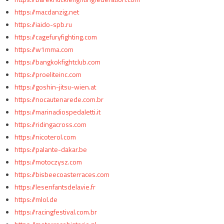
https://macdanzig.net
https://iaido-spb.ru
https://cagefuryfighting.com
https://w1mma.com
https://bangkokfightclub.com
https://proeliteinc.com
https://goshin-jitsu-wien.at
https://nocautenarede.com.br
https://marinadiospedaletti.it
https://ridingacross.com
https://nicoterol.com
https://palante-dakar.be
https://motoczysz.com
https://bisbeecoasterraces.com
https://lesenfantsdelavie.fr
https://mlol.de
https://racingfestival.com.br